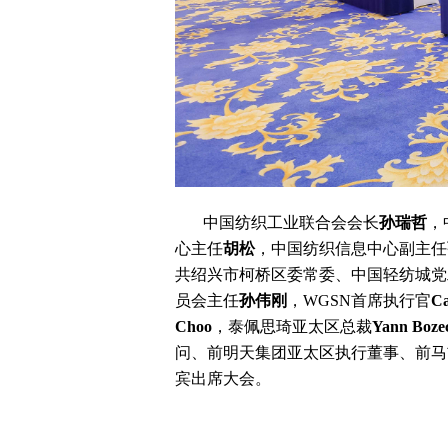
中国纺织工业联合会会长
孙瑞哲
，
心主任
胡松
，中国纺织信息中心副主任
共绍兴市柯桥区委常委、中国轻纺城党
员会主任
孙伟刚
，WGSN首席执行官
Ca
Choo
，泰佩思琦亚太区总裁
Yann Boze
问、前明天集团亚太区执行董事、前马
宾出席大会。