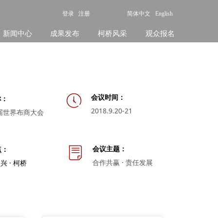
登录
注册
简体中文
English
新闻中心
成果发布
柯桥风采
观众报名
会议时
间：
ꂂ
称：
2018.9.20-21
首届世界布商
大会
会议主题：
点：
ꂓ
合作共赢 · 责任发展
兴 · 柯
桥