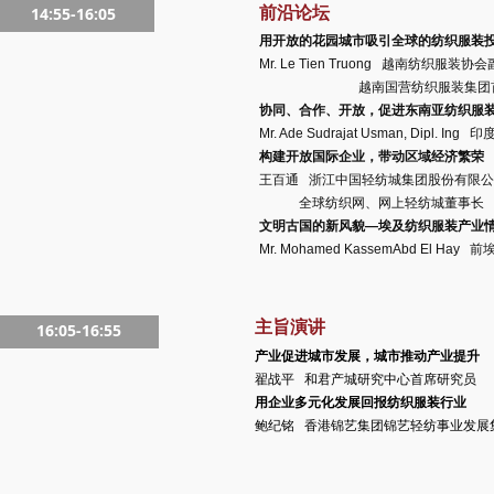
前沿论坛
14:55-16:05
用开放的花园城市吸引全球的纺织服装
Mr. Le Tien Truong 越南纺织服装协
越南国营纺织服装集团首
协同、合作、开放，促进东南亚纺织服
Mr. Ade Sudrajat Usman, Dipl. Ing
印
构建开放国际企业，带动区域经济繁荣
王百通 浙江中国轻纺城集团股份有限
全球纺织网、网上轻纺城董事长
文明古国的新风貌—埃及纺织服装产业
Mr. Mohamed KassemAbd El Hay
前
主旨演讲
16:05-16:55
产业促进城市发展，城市推动产业提升
翟战平 和君产城研究中心首席研究员
用企业多元化发展回报纺织服装行业
鲍纪铭 香港锦艺集团锦艺轻纺事业发展