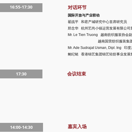
16:55-17:30
对话环节
国际开放与产业联动
翟战平 和君产城研究中心首席研究
郑念华 杭州艺尚小镇运营发展有限公司
Mr. Le Tien Truong 越南纺
越南国营纺织服装集团
Mr. Ade Sudrajat Usman, Dipl. 
鲍纪铭 香港锦艺集团锦艺轻纺事业发展
会议结束
17:30
嘉宾入场
14:00-14:30