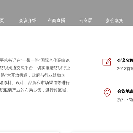
 页
会议介绍
布商直播
云商展
参会嘉宾
ꂐ
会议名
平总书记在“一带一路”国际合作高峰论
纺织沟通交流平台，切实推进纺织行业
2018
一路”大开放机遇，政府与行业鼓励企
，如原料、设计、品牌和市场渠道等进行
织服装产业的布局步伐，进行跨区域、
会
议地
ꀷ
浙江 · 绍