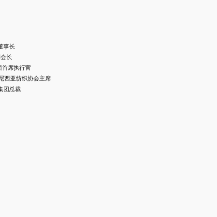
员
董事长
织服装协会副会长
首席执行官
Ing 印度尼西亚纺织协会主席
集团总裁